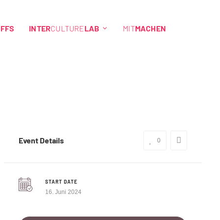
EFFS
INTER
CULTURE
LAB
MIT
MACHEN
Event Details
0
START DATE
16. Juni 2024