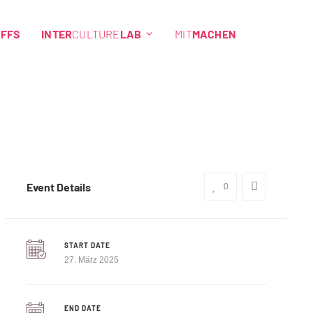
EFFS
INTER
CULTURE
LAB
MIT
MACHEN
Event Details
0
START DATE
27. März 2025
END DATE