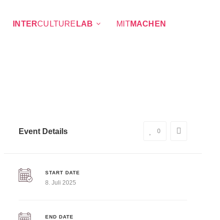
INTER
CULTURE
LAB
MIT
MACHEN
Event Details
0
START DATE
8. Juli 2025
END DATE