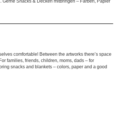
en. Gerne Snacks & Decken mitbringen – Farben, Papier
elves comfortable! Between the artworks there’s space
 For families, friends, children, moms, dads – for
 bring snacks and blankets – colors, paper and a good