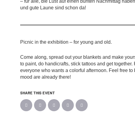
– für alle, die Lust auf einen bunten Nachmittag hab
und gute Laune sind schon da!
Picnic in the exhibition – for young and old.
Come along, spread out your blankets and make yours
to paint, do handicrafts, stick tattoos and get together.
everyone who wants a colorful afternoon. Feel free to
mood are already there!
SHARE THIS EVENT