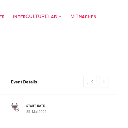
FS
INTER
LAB
MACHEN
CULTURE
MIT
Event Details
0
START DATE
25. Mai 2025