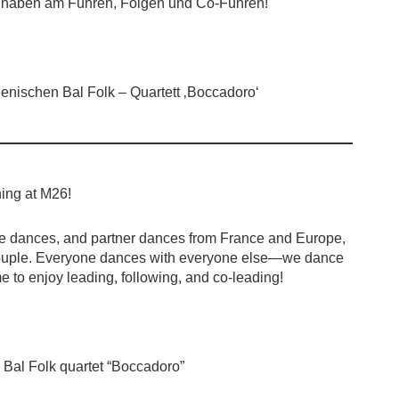
aß haben am Führen, Folgen und Co-Führen!
lienischen Bal Folk – Quartett ‚Boccadoro‘
ning at M26!
line dances, and partner dances from France and Europe,
 couple. Everyone dances with everyone else—we dance
e to enjoy leading, following, and co-leading!
n Bal Folk quartet “Boccadoro”