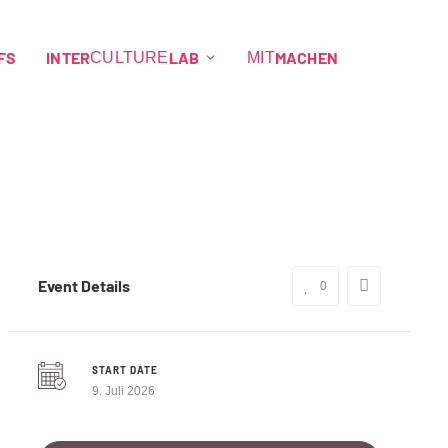
FS
INTER
LAB
MACHEN
CULTURE
MIT
Event Details
0
START DATE
9. Juli 2026