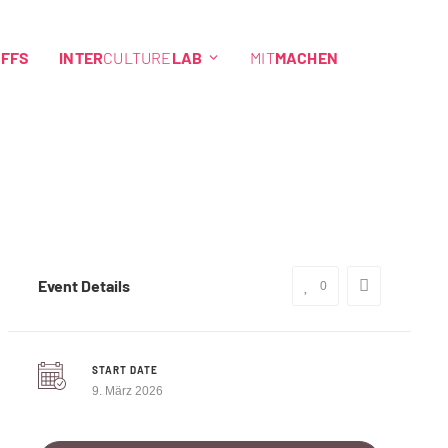
EFFS
INTER
CULTURE
LAB
MIT
MACHEN
Event Details
0
START DATE
9. März 2026