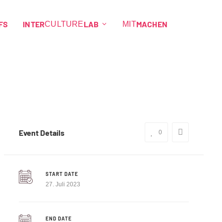
FS
INTER
LAB
MACHEN
CULTURE
MIT
Event Details
0
START DATE
27. Juli 2023
END DATE