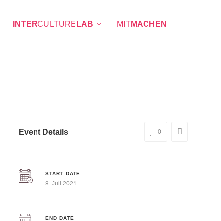
INTER
CULTURE
LAB
MIT
MACHEN
Event Details
0
START DATE
8. Juli 2024
END DATE