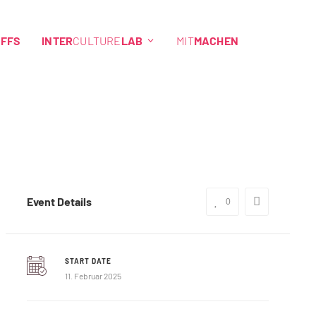
EFFS
INTER
CULTURE
LAB
MIT
MACHEN
Event Details
0
START DATE
11. Februar 2025