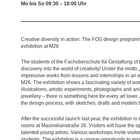
Mo bis So 09:30 – 18:00 Uhr
Creative diversity in action: The FOS design programme
exhibition at M26
The students of the Fachoberschule für Gestaltung of t
discovery into the world of creativity! Under the motto 
impressive works from lessons and internships in an ex
M26. The exhibition shows a fascinating variety of wor
illustrations, artistic experiments, photographs and a
jewellery – there is something here for every art lover. A
the design process, with sketches, drafts and models b
After the successful launch last year, the exhibition is
rooms at Maximilianstraße 26. Visitors will have the op
talented young artists. Various workshops invite visito
students. The exhibition is a unique opportunity to exp