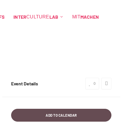
FS
INTER
LAB
MACHEN
CULTURE
MIT
Event Details
0
ADD TO CALENDAR