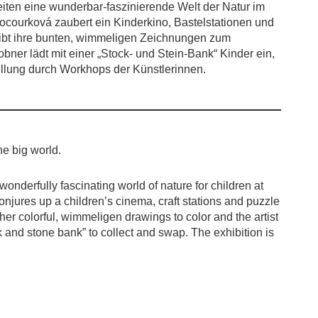
eiten eine wunderbar-faszinierende Welt der Natur im
Kocourková zaubert ein Kinderkino, Bastelstationen und
 gibt ihre bunten, wimmeligen Zeichnungen zum
bner lädt mit einer „Stock- und Stein-Bank“ Kinder ein,
llung durch Workhops der Künstlerinnen.
he big world.
 wonderfully fascinating world of nature for children at
njures up a children’s cinema, craft stations and puzzle
 her colorful, wimmeligen drawings to color and the artist
k and stone bank” to collect and swap. The exhibition is