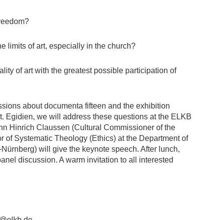
 freedom?
 limits of art, especially in the church?
 of art with the greatest possible participation of
ussions about documenta fifteen and the exhibition
. Egidien, we will address these questions at the ELKB
nn Hinrich Claussen (Cultural Commissioner of the
or of Systematic Theology (Ethics) at the Department of
Nürnberg) will give the keynote speech. After lunch,
 panel discussion. A warm invitation to all interested
kr@elkb.de