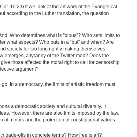
 Cor. 10:23) If we look at the art work of the Evangelical
l according to the Luther translation, the question
 And: Who determines what is “pious”? Who sets limits to
nder what aspects? Who puts in a “but” and when? Are
and society for too long rightly making themselves
ow emerges, a tyranny of the Twitter mob? Does the
 give those affected the moral right to call for censorship
effective argument?
o go. In a democracy, the limits of artistic freedom must
orts a democratic society and cultural diversity. It
ideas. However, there are also limits imposed by the law,
on of minors and the protection of constitutional values.
 trade-offs in concrete terms? How free is art?