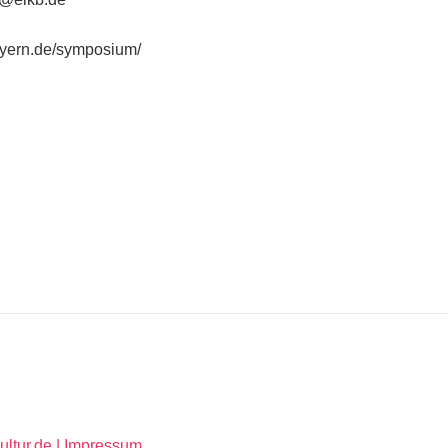
ayern.de/symposium/
ltur.de |
Impressum