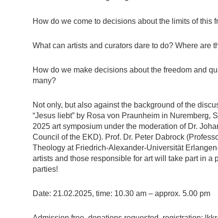
How do we come to decisions about the limits of this
What can artists and curators dare to do? Where are the
How do we make decisions about the freedom and quality
many?
Not only, but also against the background of the disc
“Jesus liebt” by Rosa von Praunheim in Nuremberg, St
2025 art symposium under the moderation of Dr. Joha
Council of the EKD). Prof. Dr. Peter Dabrock (Profess
Theology at Friedrich-Alexander-Universität Erlangen-
artists and those responsible for art will take part in a
parties!
Date: 21.02.2025, time: 10.30 am – approx. 5.00 pm
Admission free, donations requested, registration: lk