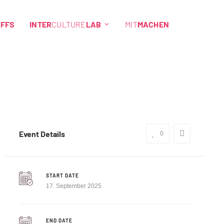
EFFS
INTER
CULTURE
LAB
MIT
MACHEN
Event Details
0
START DATE
17. September 2025
END DATE