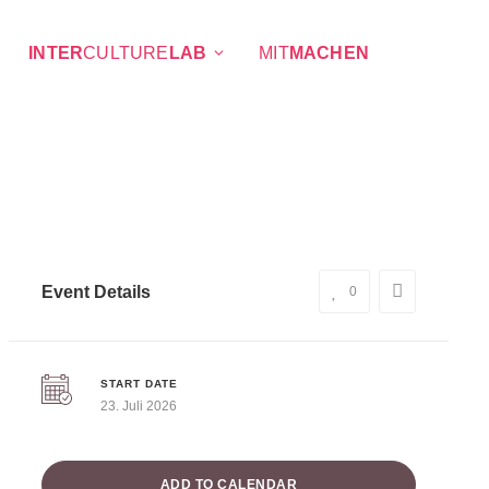
INTER
CULTURE
LAB
MIT
MACHEN
Event Details
0
START DATE
23. Juli 2026
ADD TO CALENDAR