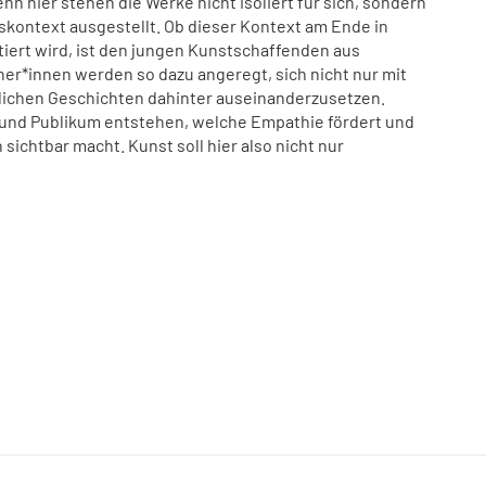
n hier stehen die Werke nicht isoliert für sich, sondern
kontext ausgestellt. Ob dieser Kontext am Ende in
tiert wird, ist den jungen Kunstschaffenden aus
r*innen werden so dazu angeregt, sich nicht nur mit
lichen Geschichten dahinter auseinanderzusetzen.
 und Publikum entstehen, welche Empathie fördert und
ichtbar macht. Kunst soll hier also nicht nur