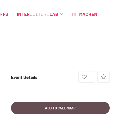
EFFS
INTER
CULTURE
LAB
MIT
MACHEN
Event Details
0
ADD TO CALENDAR