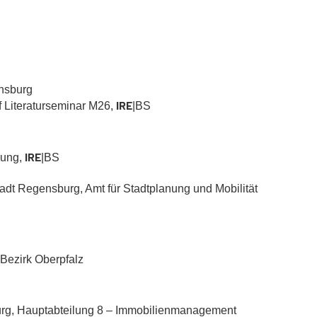
ensburg
IRE
f Literaturseminar M26,
|BS
IRE
hung,
|BS
tadt Regensburg, Amt für Stadtplanung und Mobilität
 Bezirk Oberpfalz
rg, Hauptabteilung 8 – Immobilienmanagement