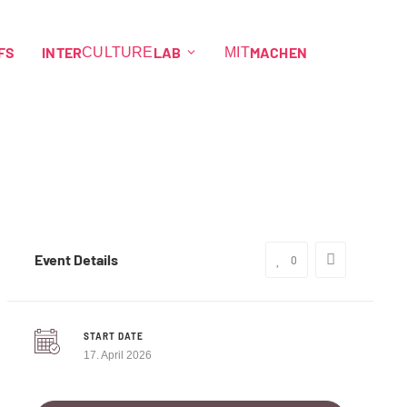
FS
INTER
LAB
MACHEN
CULTURE
MIT
Event Details
0
START DATE
17. April 2026