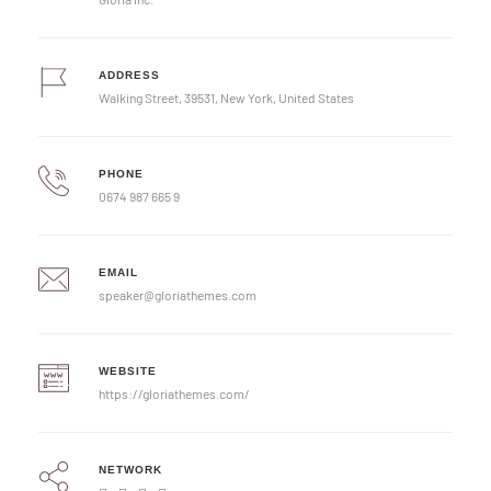
ADDRESS
Walking Street, 39531, New York, United States
PHONE
0674 987 665 9
EMAIL
speaker@gloriathemes.com
WEBSITE
https://gloriathemes.com/
NETWORK