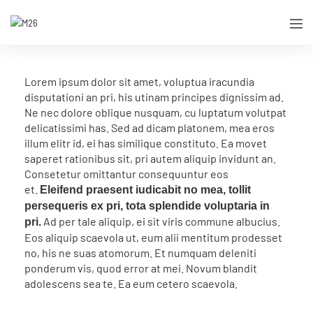
Lorem ipsum dolor sit amet, voluptua iracundia
disputationi an pri, his utinam principes dignissim ad.
Ne nec dolore oblique nusquam, cu luptatum volutpat
delicatissimi has. Sed ad dicam platonem, mea eros
illum elitr id, ei has similique constituto. Ea movet
saperet rationibus sit, pri autem aliquip invidunt an.
Consetetur omittantur consequuntur eos
et.
Eleifend praesent iudicabit no mea, tollit
persequeris ex pri, tota splendide voluptaria in
Ad per tale aliquip, ei sit viris commune albucius.
pri.
Eos aliquip scaevola ut, eum alii mentitum prodesset
no, his ne suas atomorum. Et numquam deleniti
ponderum vis, quod error at mei. Novum blandit
adolescens sea te. Ea eum cetero scaevola.