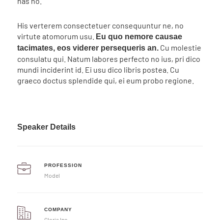
has no.
His verterem consectetuer consequuntur ne, no
virtute atomorum usu.
Eu quo nemore causae
Cu molestie
tacimates, eos viderer persequeris an.
consulatu qui. Natum labores perfecto no ius, pri dico
mundi inciderint id. Ei usu dico libris postea. Cu
graeco doctus splendide qui, ei eum probo regione.
Speaker Details
PROFESSION
Model
COMPANY
Gloria Inc.