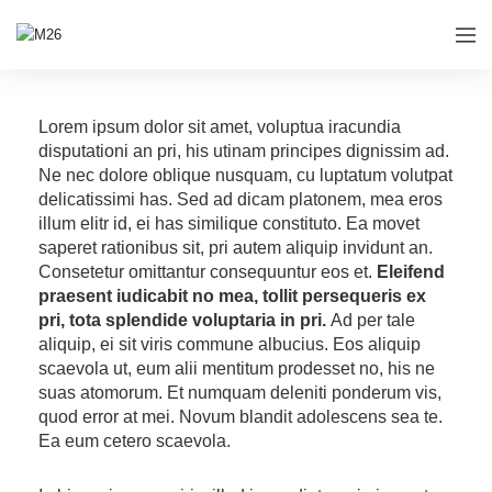
Lorem ipsum dolor sit amet, voluptua iracundia
disputationi an pri, his utinam principes dignissim ad.
Ne nec dolore oblique nusquam, cu luptatum volutpat
delicatissimi has. Sed ad dicam platonem, mea eros
illum elitr id, ei has similique constituto. Ea movet
saperet rationibus sit, pri autem aliquip invidunt an.
Consetetur omittantur consequuntur eos et.
Eleifend
praesent iudicabit no mea, tollit persequeris ex
pri, tota splendide voluptaria in pri.
Ad per tale
aliquip, ei sit viris commune albucius. Eos aliquip
scaevola ut, eum alii mentitum prodesset no, his ne
suas atomorum. Et numquam deleniti ponderum vis,
quod error at mei. Novum blandit adolescens sea te.
Ea eum cetero scaevola.