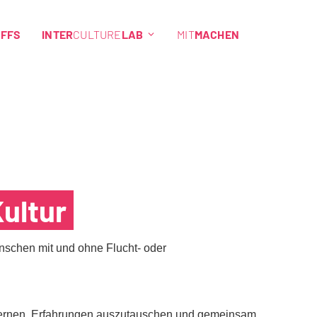
EFFS
INTER
CULTURE
LAB
MIT
MACHEN
Kultur
Menschen mit und ohne Flucht- oder
lernen, Erfahrungen auszutauschen und gemeinsam