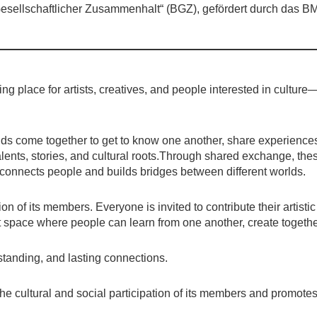
esellschaftlicher Zusammenhalt“ (BGZ), gefördert durch das BM
ring place for artists, creatives, and people interested in cultu
s come together to get to know one another, share experiences, 
alents, stories, and cultural roots.Through shared exchange, th
 connects people and builds bridges between different worlds.
ion of its members. Everyone is invited to contribute their artist
t space where people can learn from one another, create togethe
standing, and lasting connections.
the cultural and social participation of its members and promote