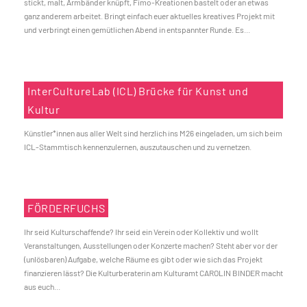
stickt, malt, Armbänder knüpft, Fimo-Kreationen bastelt oder an etwas
ganz anderem arbeitet. Bringt einfach euer aktuelles kreatives Projekt mit
und verbringt einen gemütlichen Abend in entspannter Runde. Es...
InterCultureLab (ICL) Brücke für Kunst und
Kultur
Künstler*innen aus aller Welt sind herzlich ins M26 eingeladen, um sich beim
ICL-Stammtisch kennenzulernen, auszutauschen und zu vernetzen.
FÖRDERFUCHS
Ihr seid Kulturschaffende? Ihr seid ein Verein oder Kollektiv und wollt
Veranstaltungen, Ausstellungen oder Konzerte machen? Steht aber vor der
(unlösbaren) Aufgabe, welche Räume es gibt oder wie sich das Projekt
finanzieren lässt? Die Kulturberaterin am Kulturamt CAROLIN BINDER macht
aus euch...