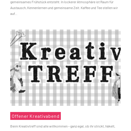
gemeinsames Frühstück entsteht. In lockerer Atmosphäre ist Raum für
Austausch, Kennenlernen und gemeinsame Zeit. Kaffee und Tee stellen wir
auf...
Offener Kreativabend
Beim Kreativtreff sind alle willkommen – ganz egal, ob ihr strickt, häkelt,