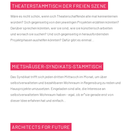
THEATERSTAMMTISCH DER FREIEN SZENE
Wäre es nicht schön, wenn sich Theaterschaffende alle mal kennenlernen
würden? Sich gegenseitig von den jeweiligen Projekten erzählen könnten?
Darüber sprechen könnten, wer sie sind, wie sie künstlerisch arbeiten
und wonach sie suchen? Und sich gegenseitig in herausfordernden
Projektphasen aushelfen könnten? Dafür gibt es einmal...
MIETSHÄUSER-SYNDIKATS-STAMMTISCH
Das Syndikat trifft sich jeden dritten Mittwoch im Monat, um über
selbstverwalteten und bezahlbaren Wohnraum in Regensburg zu reden und
Hausprojekte umzusetzen. Eingeladen sind alle, die Interesse an
selbstverwaltetem Wohnraum haben – egal, ob er*sie gerade erst von
dieser Idee erfahren hat und einfach...
ARCHITECTS FOR FUTURE