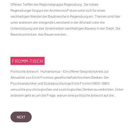
Offenes Treffen der Regionalgruppe Regensburg. Die lokale
Regensburger Gruppe der Architects4Future setzt sich für einen
nachhaltigen Wandel der Baubranche in Regensburg ein. Themen sind hier
unter anderem der steigende Leerstand in der Altstadt oder die
Unterstützung und das Vorantreiben nachhaltigen Bauens in der Stadt. Die
Bauindustrie bzw. das Bauen werden...
FROMM-TISCH
Politische Antwort: Humanismus – Ein offener Gesprächskreis zur
Aktualität von Erich Fromms gesellschaftskritischem Denken. Der
Psychoanalytiker und Sozialpsychologe Erich Fromm (1900-1980)
versuchte psychologisches und soziologisches Denken zu verbinden. Unter
anderem geht es um die Frage, warum eine politische Antwort auf die...
NEXT