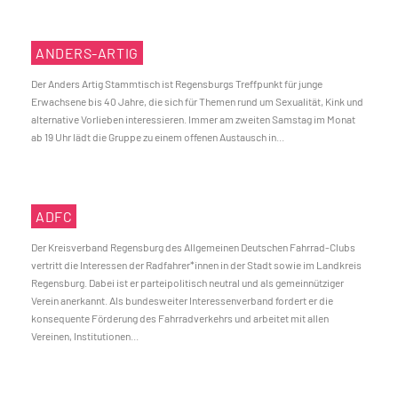
ANDERS-ARTIG
Der Anders Artig Stammtisch ist Regensburgs Treffpunkt für junge
Erwachsene bis 40 Jahre, die sich für Themen rund um Sexualität, Kink und
alternative Vorlieben interessieren. Immer am zweiten Samstag im Monat
ab 19 Uhr lädt die Gruppe zu einem offenen Austausch in...
ADFC
Der Kreisverband Regensburg des Allgemeinen Deutschen Fahrrad-Clubs
vertritt die Interessen der Radfahrer*innen in der Stadt sowie im Landkreis
Regensburg. Dabei ist er parteipolitisch neutral und als gemeinnütziger
Verein anerkannt. Als bundesweiter Interessenverband fordert er die
konsequente Förderung des Fahrradverkehrs und arbeitet mit allen
Vereinen, Institutionen...