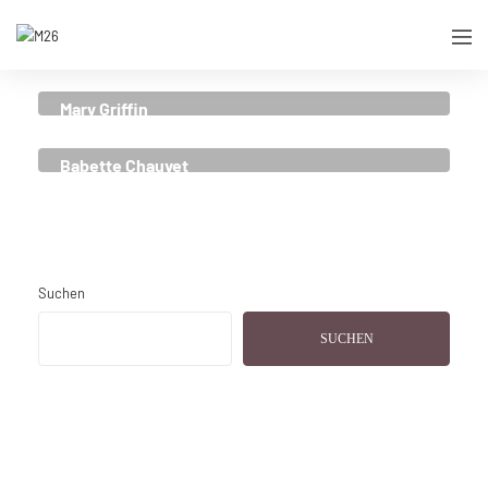
Mary Griffin
DESIGNER
Babette Chauvet
DESIGNER
Suchen
SUCHEN