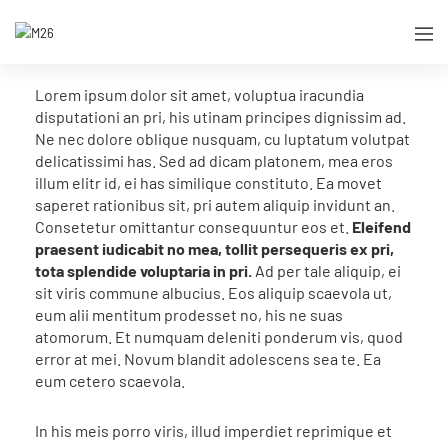
Lorem ipsum dolor sit amet, voluptua iracundia
disputationi an pri, his utinam principes dignissim ad.
Ne nec dolore oblique nusquam, cu luptatum volutpat
delicatissimi has. Sed ad dicam platonem, mea eros
illum elitr id, ei has similique constituto. Ea movet
saperet rationibus sit, pri autem aliquip invidunt an.
Consetetur omittantur consequuntur eos et.
Eleifend
praesent iudicabit no mea, tollit persequeris ex pri,
tota splendide voluptaria in pri.
Ad per tale aliquip, ei
sit viris commune albucius. Eos aliquip scaevola ut,
eum alii mentitum prodesset no, his ne suas
atomorum. Et numquam deleniti ponderum vis, quod
error at mei. Novum blandit adolescens sea te. Ea
eum cetero scaevola.
In his meis porro viris, illud imperdiet reprimique et