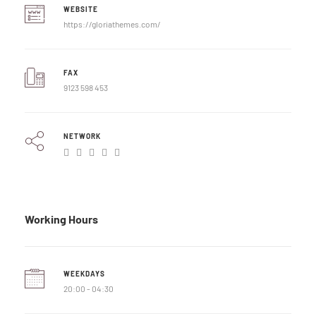
WEBSITE
https://gloriathemes.com/
FAX
9123 598 453
NETWORK
Working Hours
WEEKDAYS
20:00 - 04:30