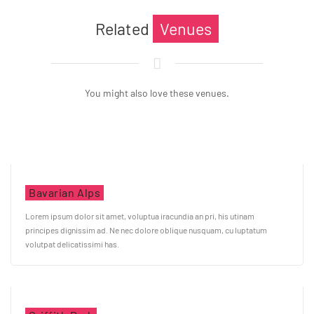
Related
Venues
You might also love these venues.
Bavarian Alps
Lorem ipsum dolor sit amet, voluptua iracundia an pri, his utinam
principes dignissim ad. Ne nec dolore oblique nusquam, cu luptatum
volutpat delicatissimi has.