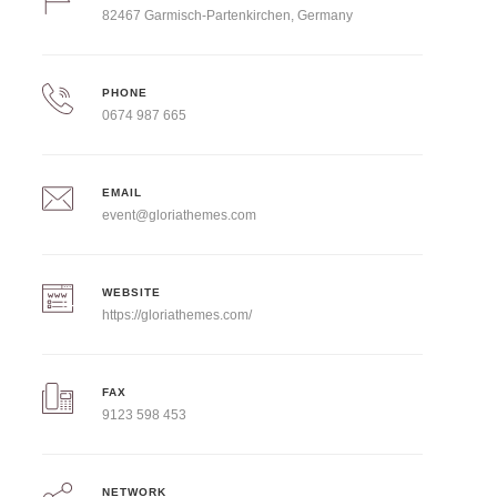
82467 Garmisch-Partenkirchen, Germany
PHONE
0674 987 665
EMAIL
event@gloriathemes.com
WEBSITE
https://gloriathemes.com/
FAX
9123 598 453
NETWORK