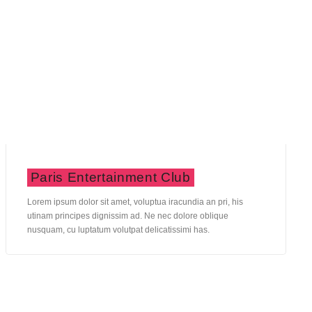
Paris Entertainment Club
Lorem ipsum dolor sit amet, voluptua iracundia an pri, his
utinam principes dignissim ad. Ne nec dolore oblique
nusquam, cu luptatum volutpat delicatissimi has.