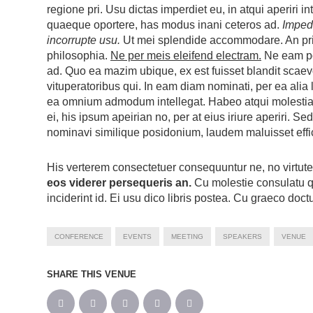
regione pri. Usu dictas imperdiet eu, in atqui aperiri in
quaeque oportere, has modus inani ceteros ad.
Impedi
incorrupte usu.
Ut mei splendide accommodare. An pri 
philosophia.
Ne per meis eleifend electram.
Ne eam po
ad. Quo ea mazim ubique, ex est fuisset blandit scaevo
vituperatoribus qui. In eam diam nominati, per ea alia
ea omnium admodum intellegat. Habeo atqui molestia
ei, his ipsum apeirian no, per at eius iriure aperiri. S
nominavi similique posidonium, laudem maluisset effi
His verterem consectetuer consequuntur ne, no virtu
eos viderer persequeris an.
Cu molestie consulatu qu
inciderint id. Ei usu dico libris postea. Cu graeco doc
CONFERENCE
EVENTS
MEETING
SPEAKERS
VENUE
SHARE THIS VENUE