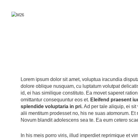
Lorem ipsum dolor sit amet, voluptua iracundia disputa
dolore oblique nusquam, cu luptatum volutpat delicati
id, ei has similique constituto. Ea movet saperet ration
omittantur consequuntur eos et.
Eleifend praesent iud
splendide voluptaria in pri.
Ad per tale aliquip, ei s
alii mentitum prodesset no, his ne suas atomorum. Et
Novum blandit adolescens sea te. Ea eum cetero sca
In his meis porro viris, illud imperdiet reprimique et 