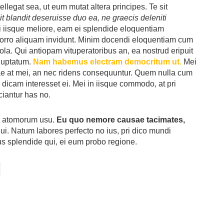
tellegat sea, ut eum mutat altera principes. Te sit
t blandit deseruisse duo ea, ne graecis deleniti
iisque meliore, eam ei splendide eloquentiam
rro aliquam invidunt. Minim docendi eloquentiam cum
la. Qui antiopam vituperatoribus an, ea nostrud eripuit
 luptatum.
Nam habemus electram democritum ut.
Mei
e at mei, an nec ridens consequuntur. Quem nulla cum
ed dicam interesset ei. Mei in iisque commodo, at pri
ciantur has no.
te atomorum usu.
Eu quo nemore causae tacimates,
i. Natum labores perfecto no ius, pri dico mundi
tus splendide qui, ei eum probo regione.