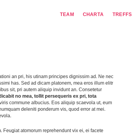
TEAM
CHARTA
TREFFS
tioni an pri, his utinam principes dignissim ad. Ne nec
ssimi has. Sed ad dicam platonem, mea eros illum elitr
ibus sit, pri autem aliquip invidunt an. Consetetur
icabit no mea, tollit persequeris ex pri, tota
it viris commune albucius. Eos aliquip scaevola ut, eum
 numquam deleniti ponderum vis, quod error at mei.
evola.
vim. Feugiat atomorum reprehendunt vix ei, ei facete