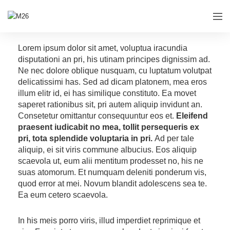
Lorem ipsum dolor sit amet, voluptua iracundia
disputationi an pri, his utinam principes dignissim ad.
Ne nec dolore oblique nusquam, cu luptatum volutpat
delicatissimi has. Sed ad dicam platonem, mea eros
illum elitr id, ei has similique constituto. Ea movet
saperet rationibus sit, pri autem aliquip invidunt an.
Consetetur omittantur consequuntur eos et.
Eleifend
praesent iudicabit no mea, tollit persequeris ex
pri, tota splendide voluptaria in pri.
Ad per tale
aliquip, ei sit viris commune albucius. Eos aliquip
scaevola ut, eum alii mentitum prodesset no, his ne
suas atomorum. Et numquam deleniti ponderum vis,
quod error at mei. Novum blandit adolescens sea te.
Ea eum cetero scaevola.
In his meis porro viris, illud imperdiet reprimique et