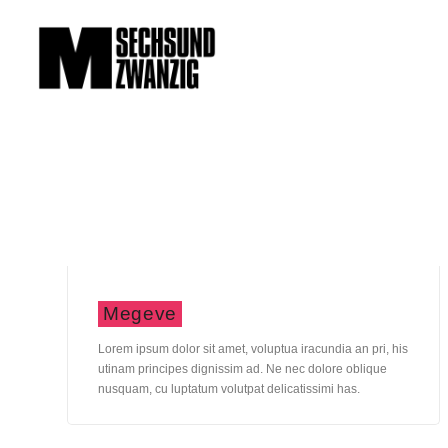
Megeve
Lorem ipsum dolor sit amet, voluptua iracundia an pri, his
utinam principes dignissim ad. Ne nec dolore oblique
nusquam, cu luptatum volutpat delicatissimi has.