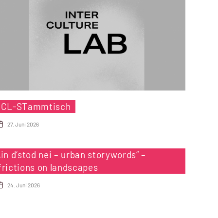
ICL-STammtisch
27. Juni 2026
„in d‘stod nei – urban storywords“ –
frictions on landscapes
24. Juni 2026